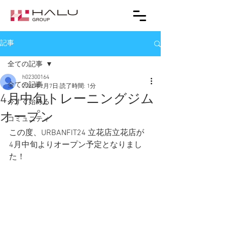
記事
全ての記事
h02300164
全ての記事
2022年2月7日
読了時間: 1分
4月中旬トレーニングジム
今すぐ始める
オープン
コミュニティ
この度、URBANFIT24 立花店立花店が
4月中旬よりオープン予定となりまし
た！