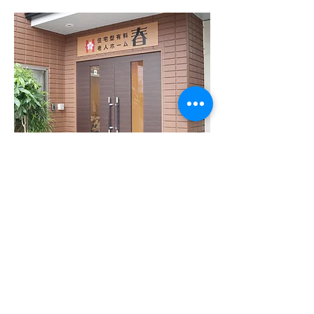
​COMPANY
SEVICES
春鍼灸整骨院【服部院】
ホーム
四季鍼灸整骨院
​会社理念
治療院 はる
事業内容
Relaxation Space SIKI