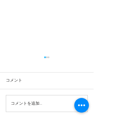
コメント
コメントを追加…
医食「動」源。新しい
ブレンド日本茶
「鍼灸師の働き方」を作
始！
ろう！