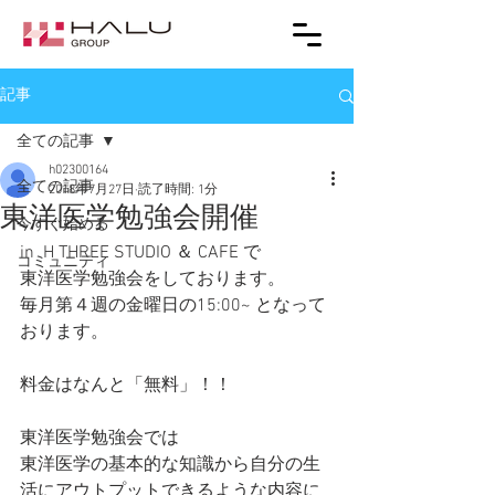
記事
全ての記事
h02300164
全ての記事
2018年7月27日
読了時間: 1分
東洋医学勉強会開催
今すぐ始める
in  H THREE STUDIO ＆ CAFE で
コミュニティ
東洋医学勉強会をしております。
毎月第４週の金曜日の15:00~ となって
おります。
料金はなんと「無料」！！
東洋医学勉強会では
東洋医学の基本的な知識から自分の生
活にアウトプットできるような内容に