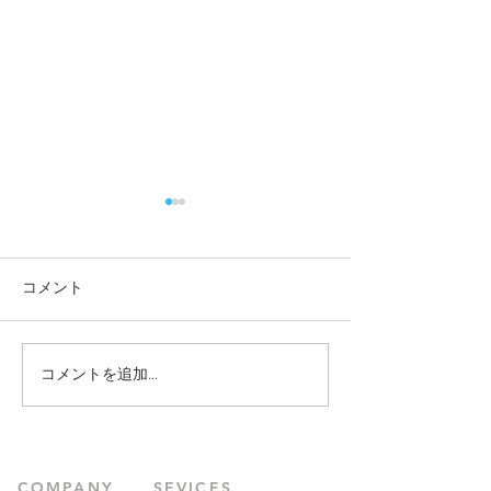
コメント
コメントを追加…
医食「動」源。新しい
ブレンド日本茶
「鍼灸師の働き方」を作
始！
ろう！
​COMPANY
SEVICES